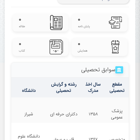
Cardiovascular Intervention Research
Center, Rajaie Cardiovascular Medical
۰
۰
and Research Center,
پایان نامه
مقاله
Iran University of
۰
۰
Medical Sciences, Tehran, Iran
همایش
کتاب
سوابق تحصیلی
مقطع
سال اخذ
رشته و گرایش
تحصیلی
مدرک
تحصیلی
دانشگاه
پزشک
۱۳۵۸
دکترای حرفه ای
شیراز
عمومی
دانشگاه علوم
متخصص
۱۳۶۷
قلب و عروق