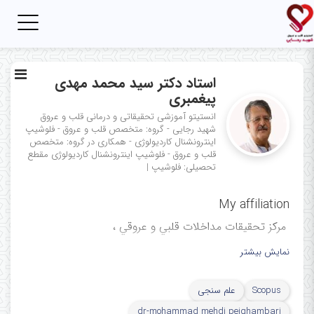
Toggle
igation
استاد دکتر سید محمد مهدی
پیغمبری
انستیتو آموزشی تحقیقاتی و درمانی قلب و عروق
شهید رجایی - گروه: متخصص قلب و عروق - فلوشیپ
اینترونشنال کاردیولوژی - همکاری در گروه: متخصص
قلب و عروق - فلوشیپ اینترونشنال کاردیولوژی
مقطع
تحصیلی: فلوشیپ
|
My affiliation
ﻣﺮﻛﺰ ﺗﺤﻘﯿﻘﺎت ﻣﺪاﺧﻼت ﻗﻠﺒﻲ و ﻋﺮوﻗﻲ ،
مرکز آموزشی، تحقیقاتی و درمانی
نمایش بیشتر
قلب و عروق شهید رجایی، دانشگاه
Scopus
علم سنجی
علوم پزشکی ایران، تهران، ایران
dr-mohammad mehdi peighambari